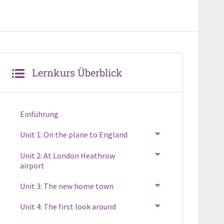
Lernkurs Überblick
Einführung
Unit 1: On the plane to England
TOGGLE MENU
Unit 2: At London Heathrow
TOGGLE MENU
airport
Unit 3: The new home town
TOGGLE MENU
Unit 4: The first look around
TOGGLE MENU