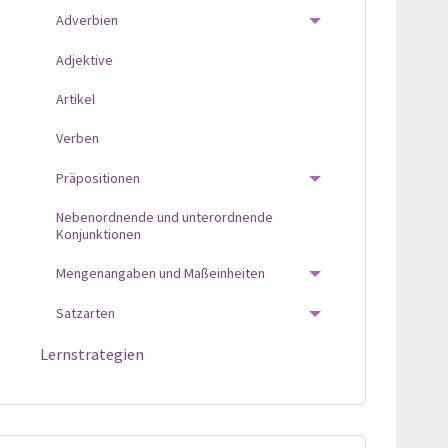
Adverbien
TOGGLE MENU
Adjektive
Artikel
Verben
Präpositionen
TOGGLE MENU
Nebenordnende und unterordnende
Konjunktionen
Mengenangaben und Maßeinheiten
TOGGLE MENU
Satzarten
TOGGLE MENU
Lernstrategien