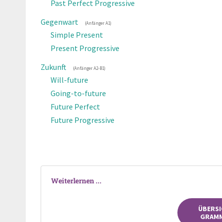
Past Perfect Progressive
Gegenwart
(Anfänger
A1
)
Simple Present
Present Progressive
Zukunft
(Anfänger
A2-B1
)
Will-future
Going-to-future
Future Perfect
Future Progressive
Weiterlernen ...
ÜBERSI
GRAMM