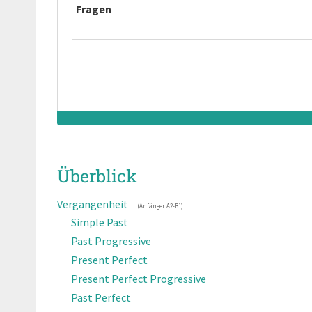
Fragen
Fragen
Fragen
Verneinte Aussage
Fragen
Fragen
Fragen
Fragen
Fragen
Überblick
Vergangenheit
(Anfänger
A2-B1
)
Simple Past
Past Progressive
Present Perfect
Present Perfect Progressive
Past Perfect