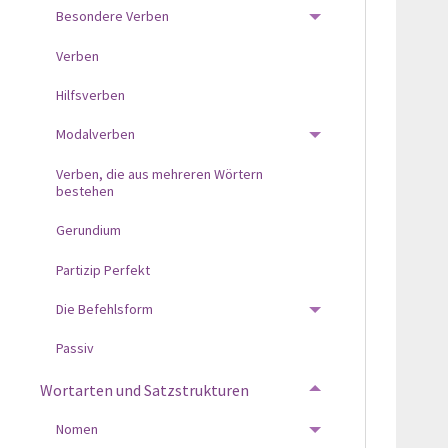
Besondere Verben
TOGGLE MENU
Verben
Hilfsverben
Modalverben
TOGGLE MENU
Verben, die aus mehreren Wörtern
bestehen
Gerundium
Partizip Perfekt
Die Befehlsform
TOGGLE MENU
Passiv
Wortarten und Satzstrukturen
TOGGLE MENU
Nomen
TOGGLE MENU