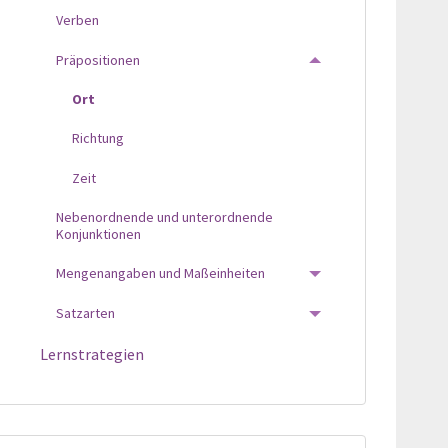
Verben
Präpositionen
TOGGLE MENU
Ort
Richtung
Zeit
Nebenordnende und unterordnende
Konjunktionen
Mengenangaben und Maßeinheiten
TOGGLE MENU
Satzarten
TOGGLE MENU
Lernstrategien