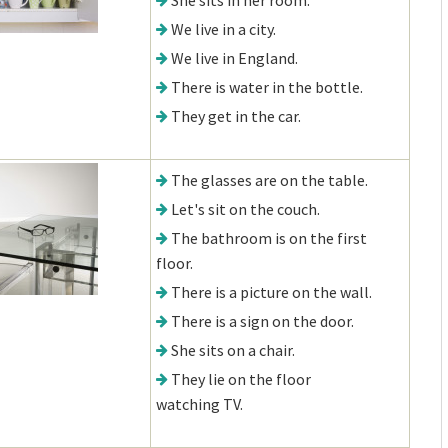
She sits in her room.
We live in a city.
We live in England.
There is water in the bottle.
They get in the car.
The glasses are on the table.
Let's sit on the couch.
The bathroom is on the first
floor.
There is a picture on the wall.
There is a sign on the door.
She sits on a chair.
They lie on the floor
watching TV.