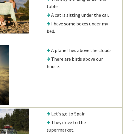
table.
A cat is sitting under the car.
I have some boxes under my
bed.
A plane flies above the clouds.
There are birds above our
house.
Let's go to Spain.
They drive to the
supermarket.