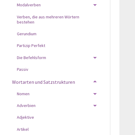
Modalverben
TOGGLE MENU
Verben, die aus mehreren Wörtern
bestehen
Gerundium
Partizip Perfekt
Die Befehlsform
TOGGLE MENU
Passiv
Wortarten und Satzstrukturen
TOGGLE MENU
Nomen
TOGGLE MENU
Adverbien
TOGGLE MENU
Adjektive
Artikel