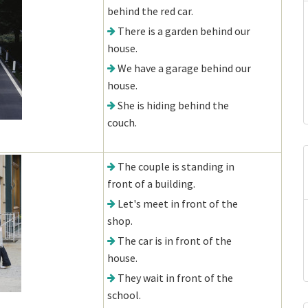
behind the red car.
There is a garden behind our
house.
We have a garage behind our
house.
She is hiding behind the
couch.
The couple is standing in
front of a building.
Let's meet in front of the
shop.
The car is in front of the
house.
They wait in front of the
school.