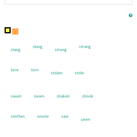
slung
strang
slang
strung
tore
torn
stolen
stole
swum
swam
shaken
shook
smitten
smote
saw
seen