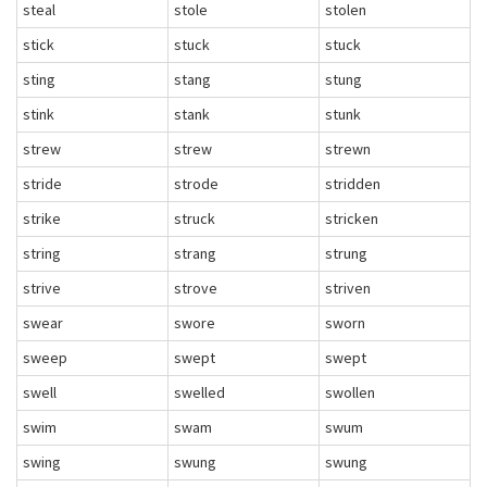
steal
stole
stolen
stick
stuck
stuck
sting
stang
stung
stink
stank
stunk
strew
strew
strewn
stride
strode
stridden
strike
struck
stricken
string
strang
strung
strive
strove
striven
swear
swore
sworn
sweep
swept
swept
swell
swelled
swollen
swim
swam
swum
swing
swung
swung