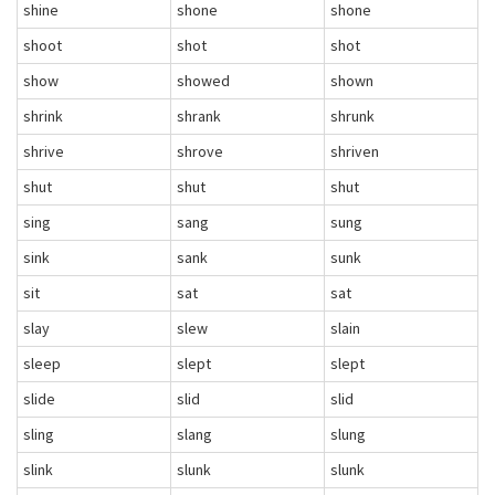
shine
shone
shone
shoot
shot
shot
show
showed
shown
shrink
shrank
shrunk
shrive
shrove
shriven
shut
shut
shut
sing
sang
sung
sink
sank
sunk
sit
sat
sat
slay
slew
slain
sleep
slept
slept
slide
slid
slid
sling
slang
slung
slink
slunk
slunk