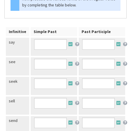
by completing the table below.
Infinitive
Simple Past
Past Participle
say
see
seek
sell
send