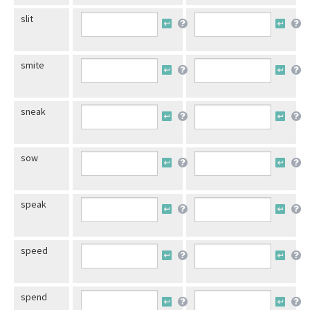
slit
smite
sneak
sow
speak
speed
spend