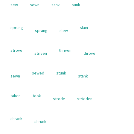
sew
sown
sank
sunk
sprung
slain
sprang
slew
strove
thriven
striven
throve
sewed
stunk
sewn
stank
taken
took
strode
stridden
shrank
shrunk