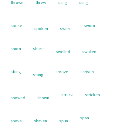
thrown
threw
sang
sung
spoke
sworn
spoken
swore
shorn
shore
swelled
swollen
stung
shrove
shriven
stang
struck
stricken
showed
shown
span
shove
shaven
spun