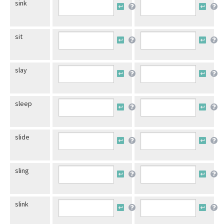
sink
sit
slay
sleep
slide
sling
slink