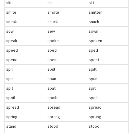
slit
slit
slit
smite
smote
smitten
sneak
snuck
snuck
sow
sew
sown
speak
spoke
spoken
speed
sped
sped
spend
spent
spent
spill
spilt
spilt
spin
span
spun
spit
spat
spit
spoil
spoilt
spoilt
spread
spread
spread
spring
sprang
sprung
stand
stood
stood