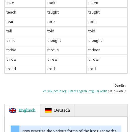
take
took
taken
teach
taught
taught
tear
tore
torn
tell
told
told
think
thought
thought
thrive
throve
thriven
throw
threw
thrown
tread
trod
trod
Quelle:
en.wikipedia.org - List of English irregular verbs
(30. Juli 2011)
Englisch
Deutsch
Now practise the various forms of the irregular verbs