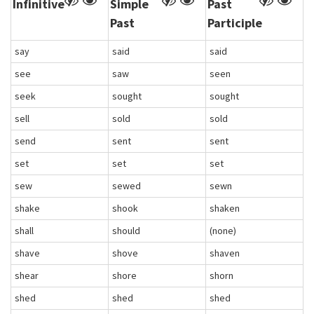
Infinitive
Simple
Past
Past
Participle
say
said
said
see
saw
seen
seek
sought
sought
sell
sold
sold
send
sent
sent
set
set
set
sew
sewed
sewn
shake
shook
shaken
shall
should
(none)
shave
shove
shaven
shear
shore
shorn
shed
shed
shed