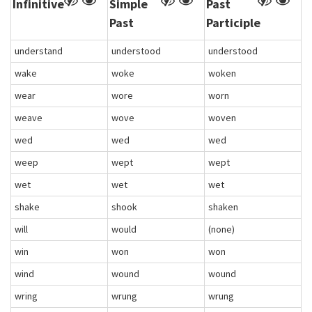
Infinitive
Simple
Past
Past
Participle
understand
understood
understood
wake
woke
woken
wear
wore
worn
weave
wove
woven
wed
wed
wed
weep
wept
wept
wet
wet
wet
shake
shook
shaken
will
would
(none)
win
won
won
wind
wound
wound
wring
wrung
wrung