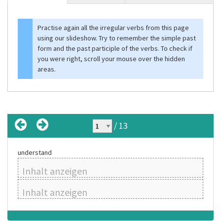
Practise again all the irregular verbs from this page
using our slideshow. Try to remember the simple past
form and the past participle of the verbs. To check if
you were right, scroll your mouse over the hidden
areas.
/ 13
understand
Inhalt anzeigen
Inhalt anzeigen
Inhalt anzeigen
Inhalt anzeigen
Inhalt anzeigen
Inhalt anzeigen
Inhalt anzeigen
Inhalt anzeigen
Inhalt anzeigen
Inhalt anzeigen
Inhalt anzeigen
Inhalt anzeigen
Inhalt anzeigen
Inhalt anzeigen
Inhalt anzeigen
Inhalt anzeigen
Inhalt anzeigen
Inhalt anzeigen
Inhalt anzeigen
Inhalt anzeigen
Inhalt anzeigen
Inhalt anzeigen
Inhalt anzeigen
Inhalt anzeigen
Inhalt anzeigen
Inhalt anzeigen