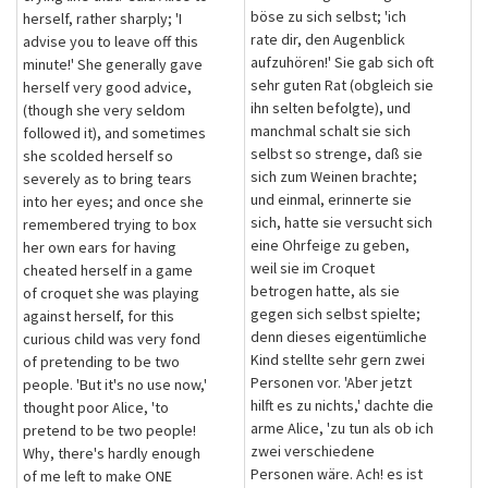
böse zu sich selbst; 'ich
herself, rather sharply; 'I
rate dir, den Augenblick
advise you to leave off this
aufzuhören!' Sie gab sich oft
minute!' She generally gave
sehr guten Rat (obgleich sie
herself very good advice,
ihn selten befolgte), und
(though she very seldom
manchmal schalt sie sich
followed it), and sometimes
selbst so strenge, daß sie
she scolded herself so
sich zum Weinen brachte;
severely as to bring tears
und einmal, erinnerte sie
into her eyes; and once she
sich, hatte sie versucht sich
remembered trying to box
eine Ohrfeige zu geben,
her own ears for having
weil sie im Croquet
cheated herself in a game
betrogen hatte, als sie
of croquet she was playing
gegen sich selbst spielte;
against herself, for this
denn dieses eigentümliche
curious child was very fond
Kind stellte sehr gern zwei
of pretending to be two
Personen vor. 'Aber jetzt
people. 'But it's no use now,'
hilft es zu nichts,' dachte die
thought poor Alice, 'to
arme Alice, 'zu tun als ob ich
pretend to be two people!
zwei verschiedene
Why, there's hardly enough
Personen wäre. Ach! es ist
of me left to make ONE