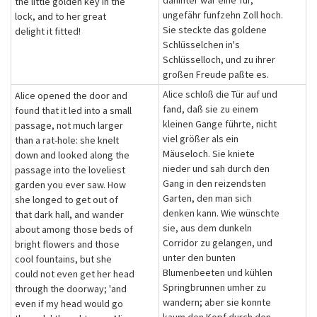
dahinter war eine Tür,
the little golden key in the
ungefähr funfzehn Zoll hoch.
lock, and to her great
Sie steckte das goldene
delight it fitted!
Schlüsselchen in's
Schlüsselloch, und zu ihrer
großen Freude paßte es.
Alice schloß die Tür auf und
Alice opened the door and
fand, daß sie zu einem
found that it led into a small
kleinen Gange führte, nicht
passage, not much larger
viel größer als ein
than a rat-hole: she knelt
Mäuseloch. Sie kniete
down and looked along the
nieder und sah durch den
passage into the loveliest
Gang in den reizendsten
garden you ever saw. How
Garten, den man sich
she longed to get out of
denken kann. Wie wünschte
that dark hall, and wander
sie, aus dem dunkeln
about among those beds of
Corridor zu gelangen, und
bright flowers and those
unter den bunten
cool fountains, but she
Blumenbeeten und kühlen
could not even get her head
Springbrunnen umher zu
through the doorway; 'and
wandern; aber sie konnte
even if my head would go