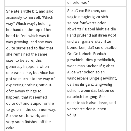
einerlei wie.'
Sie aß ein Bißchen, und
She ate a little bit, and said
sagte neugierig zu sich
anxiously to herself, 'Which
selbst: 'Aufwärts oder
way? Which way?', holding
abwärts?' Dabei hielt sie die
her hand on the top of her
Hand prüfend auf ihren Kopf
head to feel which way it
und war ganz erstaunt zu
was growing, and she was
bemerken, daß sie dieselbe
quite surprised to find that
Größe behielt. Freilich
she remained the same
geschieht dies gewöhnlich,
size: to be sure, this
wenn man Kuchen ißt; aber
generally happens when
Alice war schon so an
one eats cake, but Alice had
wunderbare Dinge gewöhnt,
got so much into the way of
daß es ihr ganz langweilig
expecting nothing but out-
schien, wenn das Leben so
of-the-way things to
natürlich fortging. Sie
happen, that it seemed
machte sich also daran, und
quite dull and stupid for life
verzehrte den Kuchen
to go on in the common way.
völlig.
So she set to work, and
very soon finished off the
cake.