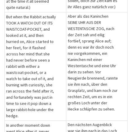
sollen, doch zur Zeit kam es
at the time it all seemed
ihr Alles ganz natürlich vor.)
quite natural.)
Aber als das Kaninchen
But when the Rabbit actually
SEINE UHR AUS DER
TOOK A WATCH OUT OF ITS
WESTENTASCHE ZOG, nach
WAISTCOAT-POCKET, and
der Zeit sah und eilig
looked at it, and then
fortlief, sprang Alice auf;
hurried on, Alice started to
denn es war ihr doch noch
her feet, for it flashed
nie vorgekommen, ein
across her mind that she
Kaninchen mit einer
had never before seen a
Westentasche und eine Uhr
rabbit with either a
darin zu sehen. Vor
waistcoat-pocket, or a
Neugierde brennend, rannte
watch to take out of it, and
sie ihm nach, über den
burning with curiosity, she
Grasplatz, und kam noch zur
ran across the field after it,
rechten Zeit, um es in ein
and fortunately was just in
großes Loch unter der
time to see it pop down a
Hecke schlüpfen zu sehen.
large rabbit-hole under the
hedge.
Den nächsten Augenblick
In another moment down
war sie ihm nach in das Loch
went Alice after it, never