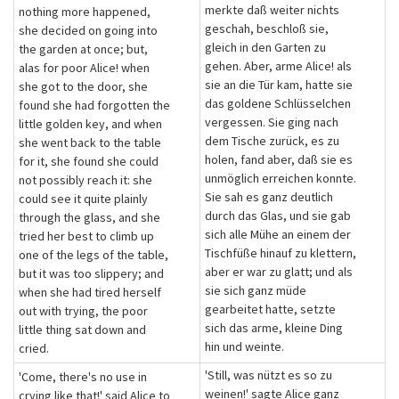
merkte daß weiter nichts
nothing more happened,
geschah, beschloß sie,
she decided on going into
gleich in den Garten zu
the garden at once; but,
gehen. Aber, arme Alice! als
alas for poor Alice! when
sie an die Tür kam, hatte sie
she got to the door, she
das goldene Schlüsselchen
found she had forgotten the
vergessen. Sie ging nach
little golden key, and when
dem Tische zurück, es zu
she went back to the table
holen, fand aber, daß sie es
for it, she found she could
unmöglich erreichen konnte.
not possibly reach it: she
Sie sah es ganz deutlich
could see it quite plainly
durch das Glas, und sie gab
through the glass, and she
sich alle Mühe an einem der
tried her best to climb up
Tischfüße hinauf zu klettern,
one of the legs of the table,
aber er war zu glatt; und als
but it was too slippery; and
sie sich ganz müde
when she had tired herself
gearbeitet hatte, setzte
out with trying, the poor
sich das arme, kleine Ding
little thing sat down and
hin und weinte.
cried.
'Still, was nützt es so zu
'Come, there's no use in
weinen!' sagte Alice ganz
crying like that!' said Alice to