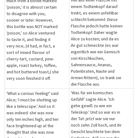
viel aus einer Flasche mit
much from a bottle marked
einem Todtenkopf darauf
'poison,' it is almost certain
trinkt, es einem unfehlbar
to disagree with you,
schlecht bekommt. Diese
sooner or later. However,
Flasche jedoch hatte keinen
this bottle was NOT marked
Todtenkopf. Daher wagte
'poison,' so Alice ventured
Alice zu kosten; und da es
to taste it, and finding it
ihr gut schmeckte (es war
very nice, (it had, in fact, a
eigentlich wie ein Gemisch
sort of mixed flavour of
von Kirschkuchen,
cherry-tart, custard, pine-
Sahnensauce, Ananas,
apple, roast turkey, toffee,
Putenbraten, Naute und
and hot buttered toast,) she
Armen Rittern), so trank sie
very soon finished it off.
die Flasche aus.
'Was für ein komisches
'What a curious feeling!' said
Gefühl!' sagte Alice. 'Ich
Alice; 'I must be shutting up
gehe gewiß zu wie ein
like a telescope.' And so it
Teleskop.' Und so war es in
was indeed: she was now
der Tat: jetzt war sie nur
only ten inches high, and her
noch zehn Zoll hoch, und ihr
face brightened up at the
Gesicht leuchtete bei dem
thought that she was now