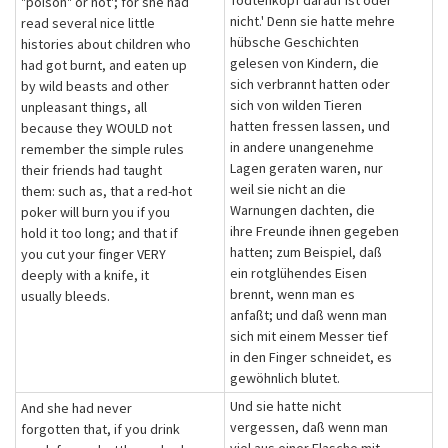
Todtenkopf darauf ist oder
"poison" or not'; for she had
nicht.' Denn sie hatte mehre
read several nice little
hübsche Geschichten
histories about children who
gelesen von Kindern, die
had got burnt, and eaten up
sich verbrannt hatten oder
by wild beasts and other
sich von wilden Tieren
unpleasant things, all
hatten fressen lassen, und
because they WOULD not
in andere unangenehme
remember the simple rules
Lagen geraten waren, nur
their friends had taught
weil sie nicht an die
them: such as, that a red-hot
Warnungen dachten, die
poker will burn you if you
ihre Freunde ihnen gegeben
hold it too long; and that if
hatten; zum Beispiel, daß
you cut your finger VERY
ein rotglühendes Eisen
deeply with a knife, it
brennt, wenn man es
usually bleeds.
anfaßt; und daß wenn man
sich mit einem Messer tief
in den Finger schneidet, es
gewöhnlich blutet.
Und sie hatte nicht
And she had never
vergessen, daß wenn man
forgotten that, if you drink