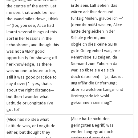
Erde sein. Laß sehen: das
the centre of the earth. Let
wären achthundert und
me see: that would be four
funfzig Meilen, glaube ich —'
thousand miles down, I think
(denn ihr müßt wissen, Alice
—' (for, you see, Alice had
hatte dergleichen in der
learnt several things of this
Schule gelernt, und
sort in her lessons in the
obgleich dies keine SEHR
schoolroom, and though this
gute Gelegenheit war, ihre
was not a VERY good
Kenntnisse zu zeigen, da
opportunity for showing off
Niemand zum Zuhören da
her knowledge, as there
war, so übte sie es sich
was no one to listen to her,
doch dabei ein) — 'ja, das ist
still it was good practice to
ungefähr die Entfernung;
say it over) '—yes, that's
aber zu welchem Länge- und
about the right distance—
Breitegrade ich wohl
but then I wonder what
gekommen sein mag?'
Latitude or Longitude I've
got to?'
(Alice hatte nicht den
(Alice had no idea what
geringsten Begriff, was
Latitude was, or Longitude
weder Längegrad noch
either, but thought they