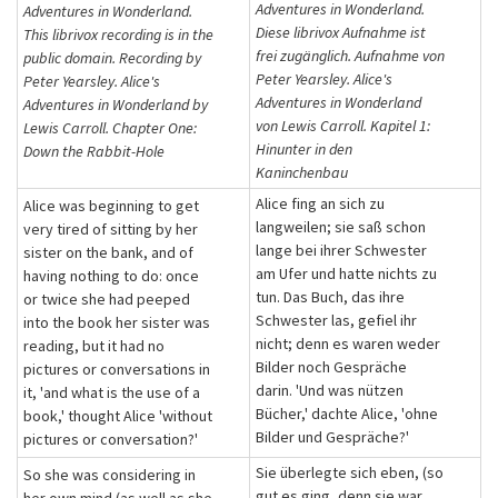
Adventures in Wonderland.
Adventures in Wonderland.
Diese librivox Aufnahme ist
This librivox recording is in the
frei zugänglich. Aufnahme von
public domain. Recording by
Peter Yearsley. Alice's
Peter Yearsley. Alice's
Adventures in Wonderland
Adventures in Wonderland by
von Lewis Carroll. Kapitel 1:
Lewis Carroll. Chapter One:
Hinunter in den
Down the Rabbit-Hole
Kaninchenbau
Alice fing an sich zu
Alice was beginning to get
langweilen; sie saß schon
very tired of sitting by her
lange bei ihrer Schwester
sister on the bank, and of
am Ufer und hatte nichts zu
having nothing to do: once
tun. Das Buch, das ihre
or twice she had peeped
Schwester las, gefiel ihr
into the book her sister was
nicht; denn es waren weder
reading, but it had no
Bilder noch Gespräche
pictures or conversations in
darin. 'Und was nützen
it, 'and what is the use of a
Bücher,' dachte Alice, 'ohne
book,' thought Alice 'without
Bilder und Gespräche?'
pictures or conversation?'
Sie überlegte sich eben, (so
So she was considering in
gut es ging, denn sie war