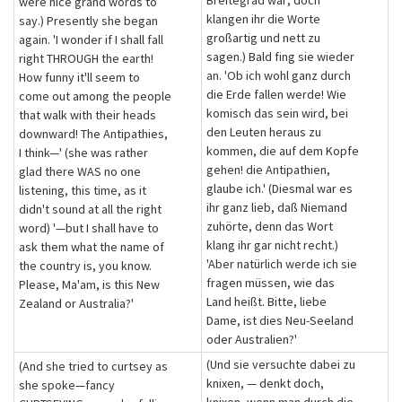
Breitegrad war; doch
were nice grand words to
klangen ihr die Worte
say.) Presently she began
großartig und nett zu
again. 'I wonder if I shall fall
sagen.) Bald fing sie wieder
right THROUGH the earth!
an. 'Ob ich wohl ganz durch
How funny it'll seem to
die Erde fallen werde! Wie
come out among the people
komisch das sein wird, bei
that walk with their heads
den Leuten heraus zu
downward! The Antipathies,
kommen, die auf dem Kopfe
I think—' (she was rather
gehen! die Antipathien,
glad there WAS no one
glaube ich.' (Diesmal war es
listening, this time, as it
ihr ganz lieb, daß Niemand
didn't sound at all the right
zuhörte, denn das Wort
word) '—but I shall have to
klang ihr gar nicht recht.)
ask them what the name of
'Aber natürlich werde ich sie
the country is, you know.
fragen müssen, wie das
Please, Ma'am, is this New
Land heißt. Bitte, liebe
Zealand or Australia?'
Dame, ist dies Neu-Seeland
oder Australien?'
(Und sie versuchte dabei zu
(And she tried to curtsey as
knixen, — denkt doch,
she spoke—fancy