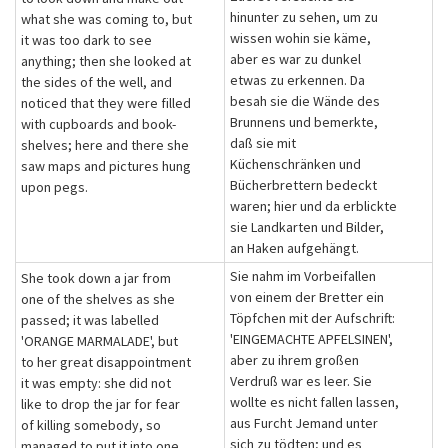
hinunter zu sehen, um zu
what she was coming to, but
wissen wohin sie käme,
it was too dark to see
aber es war zu dunkel
anything; then she looked at
etwas zu erkennen. Da
the sides of the well, and
besah sie die Wände des
noticed that they were filled
Brunnens und bemerkte,
with cupboards and book-
daß sie mit
shelves; here and there she
Küchenschränken und
saw maps and pictures hung
Bücherbrettern bedeckt
upon pegs.
waren; hier und da erblickte
sie Landkarten und Bilder,
an Haken aufgehängt.
Sie nahm im Vorbeifallen
She took down a jar from
von einem der Bretter ein
one of the shelves as she
Töpfchen mit der Aufschrift:
passed; it was labelled
'EINGEMACHTE APFELSINEN',
'ORANGE MARMALADE', but
aber zu ihrem großen
to her great disappointment
Verdruß war es leer. Sie
it was empty: she did not
wollte es nicht fallen lassen,
like to drop the jar for fear
aus Furcht Jemand unter
of killing somebody, so
sich zu tödten; und es
managed to put it into one