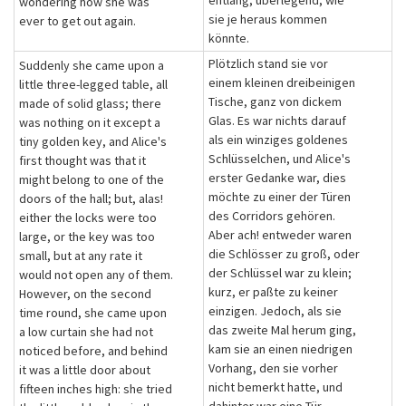
entlang, überlegend, wie
wondering how she was
sie je heraus kommen
ever to get out again.
könnte.
Plötzlich stand sie vor
Suddenly she came upon a
einem kleinen dreibeinigen
little three-legged table, all
Tische, ganz von dickem
made of solid glass; there
Glas. Es war nichts darauf
was nothing on it except a
als ein winziges goldenes
tiny golden key, and Alice's
Schlüsselchen, und Alice's
first thought was that it
erster Gedanke war, dies
might belong to one of the
möchte zu einer der Türen
doors of the hall; but, alas!
des Corridors gehören.
either the locks were too
Aber ach! entweder waren
large, or the key was too
die Schlösser zu groß, oder
small, but at any rate it
der Schlüssel war zu klein;
would not open any of them.
kurz, er paßte zu keiner
However, on the second
einzigen. Jedoch, als sie
time round, she came upon
das zweite Mal herum ging,
a low curtain she had not
kam sie an einen niedrigen
noticed before, and behind
Vorhang, den sie vorher
it was a little door about
nicht bemerkt hatte, und
fifteen inches high: she tried