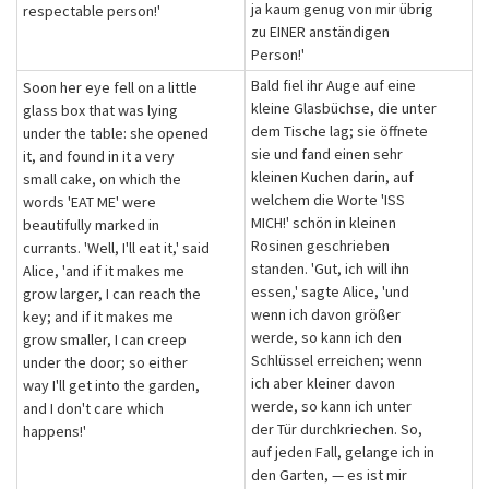
ja kaum genug von mir übrig
respectable person!'
zu EINER anständigen
Person!'
Bald fiel ihr Auge auf eine
Soon her eye fell on a little
kleine Glasbüchse, die unter
glass box that was lying
dem Tische lag; sie öffnete
under the table: she opened
sie und fand einen sehr
it, and found in it a very
kleinen Kuchen darin, auf
small cake, on which the
welchem die Worte 'ISS
words 'EAT ME' were
MICH!' schön in kleinen
beautifully marked in
Rosinen geschrieben
currants. 'Well, I'll eat it,' said
standen. 'Gut, ich will ihn
Alice, 'and if it makes me
essen,' sagte Alice, 'und
grow larger, I can reach the
wenn ich davon größer
key; and if it makes me
werde, so kann ich den
grow smaller, I can creep
Schlüssel erreichen; wenn
under the door; so either
ich aber kleiner davon
way I'll get into the garden,
werde, so kann ich unter
and I don't care which
der Tür durchkriechen. So,
happens!'
auf jeden Fall, gelange ich in
den Garten, — es ist mir