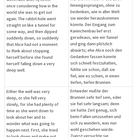
hineingesprungen, ohne zu
once considering how in the
bedenken, wie in aller Welt
world she was to get out
sie wieder herauskommen
again. The rabbit-hole went
könnte. Der Eingang zum
straight on like a tunnel for
Kaninchenbau lief erst
some way, and then dipped
geradeaus, wie ein Tunnel
suddenly down, so suddenly
und ging dann plötzlich
that Alice had not a moment
abwärts; ehe Alice noch den
to think about stopping
Gedanken fassen konnte
herself before she found
sich schnell festzuhalten,
herself falling down a very
fühlte sie schon, daß sie
deep well.
fiel, wie es schien, in einen
tiefen, tiefen Brunnen.
Entweder mußte der
Either the well was very
Brunnen sehr tief sein, oder
deep, or she fell very
sie fiel sehr langsam; denn
slowly, for she had plenty of
sie hatte Zeit genug, sich
time as she went down to
beim Fallen umzusehen und
look about her and to
sich zu wundern, was nun
wonder what was going to
wohl geschehen würde.
happen next. First, she tried
Zuerst versuchte sie
to look down and make out