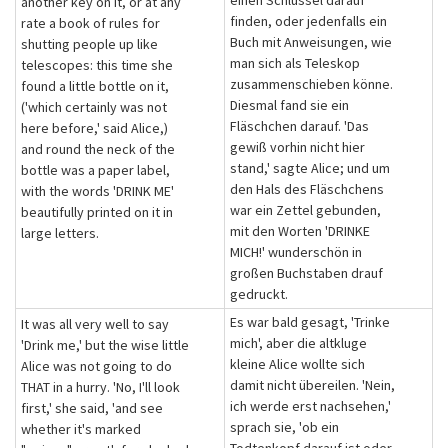
einen Schlüssel darauf
another key on it, or at any
finden, oder jedenfalls ein
rate a book of rules for
Buch mit Anweisungen, wie
shutting people up like
man sich als Teleskop
telescopes: this time she
zusammenschieben könne.
found a little bottle on it,
Diesmal fand sie ein
('which certainly was not
Fläschchen darauf. 'Das
here before,' said Alice,)
gewiß vorhin nicht hier
and round the neck of the
stand,' sagte Alice; und um
bottle was a paper label,
den Hals des Fläschchens
with the words 'DRINK ME'
war ein Zettel gebunden,
beautifully printed on it in
mit den Worten 'DRINKE
large letters.
MICH!' wunderschön in
großen Buchstaben drauf
gedruckt.
Es war bald gesagt, 'Trinke
It was all very well to say
mich', aber die altkluge
'Drink me,' but the wise little
kleine Alice wollte sich
Alice was not going to do
damit nicht übereilen. 'Nein,
THAT in a hurry. 'No, I'll look
ich werde erst nachsehen,'
first,' she said, 'and see
sprach sie, 'ob ein
whether it's marked