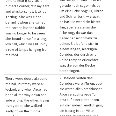
wie der Wind, und hörte es
time to hear it say, as it
gerade noch sagen, als es
turned a corner, 'Oh my ears
um eine Ecke bog: 'O, Ohren
and whiskers, how late it's
und Schnurrbart, wie spät
getting!' She was close
es ist!' Sie war dicht hinter
behind it when she turned
ihm, aber als sie um die
the corner, but the Rabbit
Ecke bog, da war das
was no longer to be seen:
Kaninchen nicht mehr zu
she found herself in a long,
sehen. Sie befand sich in
low hall, which was lit up by
einem langen, niedrigen
a row of lamps hanging from
Corridor, der durch eine
the roof.
Reihe Lampen erleuchtet
war, die von der Decke
herabhingen.
Zu beiden Seiten des
There were doors all round
Corridors waren Türen; aber
the hall, but they were all
sie waren alle verschlossen.
locked; and when Alice had
Alice versuchte jede Tür
been all the way down one
erst auf einer Seite, dann
side and up the other, trying
auf der andern; endlich ging
every door, she walked
sie traurig in der Mitte
sadly down the middle,