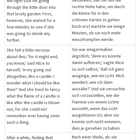
Gedanken, daß sie nun die
the right size for going
rechte Höhe habe, um durch
through the little door into
die kleine Tür in den
that lovely garden. First,
schönen Garten zu gehen.
however, she waited for a
Doch erst wartete sie einige
few minutes to see if she
Minuten, ob sie noch mehr
was going to shrink any
einschrumpfen werde.
further.
Sie war einigermaßen
She felt a little nervous
ängstlich; 'denn es könnte
about this; 'for it might end,
damit aufhören,' sagte Alice
you know,' said Alice to
zu sich selbst, 'daß ich ganz
herself, 'in my going out
ausginge, wie ein Licht. Mich
altogether, like a candle. I
wundert, wie ich dann
wonder what I should be like
aussähe?' Und sie versuchte
then?' And she tried to fancy
sich vorzustellen, wie die
what the flame of a candle is
Flamme von einem Lichte
like after the candle is blown
aussieht, wenn das Licht
out, for she could not
ausgeblasen ist; aber sie
remember ever having seen
konnte sich nicht erinnern,
such a thing.
dies je gesehen zu haben.
Nach einer Weile, als sie
After a while, finding that