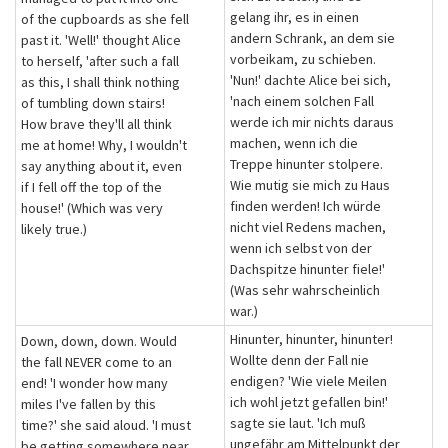
gelang ihr, es in einen
of the cupboards as she fell
andern Schrank, an dem sie
past it. 'Well!' thought Alice
vorbeikam, zu schieben.
to herself, 'after such a fall
'Nun!' dachte Alice bei sich,
as this, I shall think nothing
'nach einem solchen Fall
of tumbling down stairs!
werde ich mir nichts daraus
How brave they'll all think
machen, wenn ich die
me at home! Why, I wouldn't
Treppe hinunter stolpere.
say anything about it, even
Wie mutig sie mich zu Haus
if I fell off the top of the
finden werden! Ich würde
house!' (Which was very
nicht viel Redens machen,
likely true.)
wenn ich selbst von der
Dachspitze hinunter fiele!'
(Was sehr wahrscheinlich
war.)
Hinunter, hinunter, hinunter!
Down, down, down. Would
Wollte denn der Fall nie
the fall NEVER come to an
endigen? 'Wie viele Meilen
end! 'I wonder how many
ich wohl jetzt gefallen bin!'
miles I've fallen by this
sagte sie laut. 'Ich muß
time?' she said aloud. 'I must
ungefähr am Mittelpunkt der
be getting somewhere near