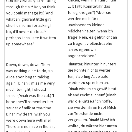
knixen, wenn man durch die
CURTSEYING as you're falling
Luft fällt! Könntet ihr das
through the air! Do you think
fertig kriegen?) 'Aber sie
you could manage it?) 'And
werden mich für ein
what an ignorant little girl
unwissendes kleines
she'll think me for asking!
Mädchen halten, wenn ich
No, it'll never do to ask:
frage! Nein, es geht nicht an
perhaps I shall see it written
zu fragen; vielleicht sehe
up somewhere.'
ich es irgendwo
angeschrieben.'
Hinunter, hinunter, hinunter!
Down, down, down. There
Sie konnte nichts weiter
was nothing else to do, so
tun, also fing Alice bald
Alice soon began talking
wieder zu sprechen an.
again. 'Dinah'll miss me very
'Dinah wird mich gewiß heut
much to-night, I should
Abend recht suchen!' (Dinah
think!' (Dinah was the cat.) 'I
war die Katze.) 'Ich hoffe,
hope they'll remember her
sie werden ihren Napf Milch
saucer of milk at tea-time.
zur Teestunde nicht
Dinah my dear! I wish you
vergessen. Dinah! Mies! ich
were down here with me!
wollte, du wärest hier unten
There are no mice in the air,