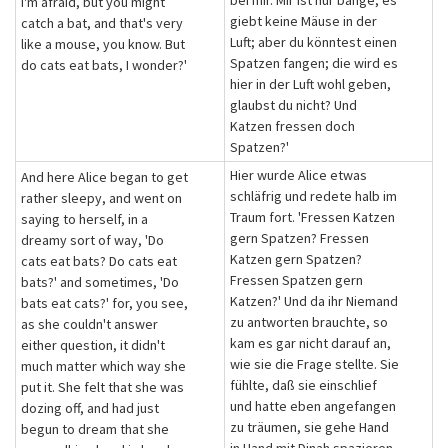
bei mir. Mir ist nur bange, es
I'm afraid, but you might
giebt keine Mäuse in der
catch a bat, and that's very
Luft; aber du könntest einen
like a mouse, you know. But
Spatzen fangen; die wird es
do cats eat bats, I wonder?'
hier in der Luft wohl geben,
glaubst du nicht? Und
Katzen fressen doch
Spatzen?'
Hier wurde Alice etwas
And here Alice began to get
schläfrig und redete halb im
rather sleepy, and went on
Traum fort. 'Fressen Katzen
saying to herself, in a
gern Spatzen? Fressen
dreamy sort of way, 'Do
Katzen gern Spatzen?
cats eat bats? Do cats eat
Fressen Spatzen gern
bats?' and sometimes, 'Do
Katzen?' Und da ihr Niemand
bats eat cats?' for, you see,
zu antworten brauchte, so
as she couldn't answer
kam es gar nicht darauf an,
either question, it didn't
wie sie die Frage stellte. Sie
much matter which way she
fühlte, daß sie einschlief
put it. She felt that she was
und hatte eben angefangen
dozing off, and had just
zu träumen, sie gehe Hand
begun to dream that she