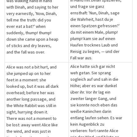
in Hand mit Dinah spazieren,
was walking hand in hand
und frage sie ganz
with Dinah, and saying to her
ernsthaft: 'Nun, Dinah, sage
very earnestly, 'Now, Dinah,
die Wahrheit, hast du je
tell me the truth: did you
einen Spatzen gefressen?'
ever eat a bat?' when
da mit einem Male, plump!
suddenly, thump! thump!
plump! kam sie auf einen
down she came upon a heap
Haufen trocknes Laub und
of sticks and dry leaves,
Reisig zu liegen, — und der
and the fall was over.
Fall war aus.
Alice hatte sich gar nicht
Alice was not a bit hurt, and
weh getan. Sie sprang
she jumped up on to her
sogleich auf und sah in die
feet in a moment: she
Höhe; aber es war dunkel
looked up, but it was all dark
über ihr. Vor ihr lag ein
overhead; before her was
zweiter langer Gang, und
another long passage, and
sie konnte noch eben das
the White Rabbit was still in
weiße Kaninchen darin
sight, hurrying down it.
entlang laufen sehen. Es war
There was not a moment to
kein Augenblick zu
be lost: away went Alice like
verlieren: fort rannte Alice
the wind, and was just in