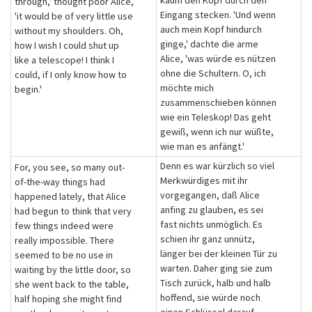
kaum den Kopf durch den
through,' thought poor Alice,
Eingang stecken. 'Und wenn
'it would be of very little use
auch mein Kopf hindurch
without my shoulders. Oh,
ginge,' dachte die arme
how I wish I could shut up
Alice, 'was würde es nützen
like a telescope! I think I
ohne die Schultern. O, ich
could, if I only know how to
möchte mich
begin.'
zusammenschieben können
wie ein Teleskop! Das geht
gewiß, wenn ich nur wüßte,
wie man es anfängt.'
Denn es war kürzlich so viel
For, you see, so many out-
Merkwürdiges mit ihr
of-the-way things had
vorgegangen, daß Alice
happened lately, that Alice
anfing zu glauben, es sei
had begun to think that very
fast nichts unmöglich. Es
few things indeed were
schien ihr ganz unnütz,
really impossible. There
länger bei der kleinen Tür zu
seemed to be no use in
warten. Daher ging sie zum
waiting by the little door, so
Tisch zurück, halb und halb
she went back to the table,
hoffend, sie würde noch
half hoping she might find