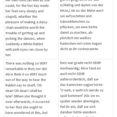
her own mind (as well as she
schläfrig und dumm von der
could, for the hot day made
Hitze,) ob es der Mühe wert
her feel very sleepy and
sei aufzustehen und
stupid), whether the
Gänseblümchen zu
pleasure of making a daisy-
pflücken, um eine Kette
chain would be worth the
damit zu machen, als
trouble of getting up and
plötzlich ein weißes
picking the daisies, when
Kaninchen mit roten Augen
suddenly a White Rabbit
dicht an ihr vorbeirannte.
with pink eyes ran close by
her.
Dies war grade nicht SEHR
There was nothing so VERY
merkwürdig; Alice fand es
remarkable in that; nor did
auch nicht SEHR
Alice think it so VERY much
außerordentlich, daß sie
out of the way to hear the
das Kaninchen sagen hörte:
Rabbit say to itself, 'Oh
'O weh, o weh! Ich werde zu
dear! Oh dear! I shall be
spät kommen!' (Als sie es
late!' (When she thought it
später wieder überlegte,
over afterwards, it occurred
fiel ihr ein, daß sie sich
to her that she ought to
darüber hätte wundern
have wondered at this, but