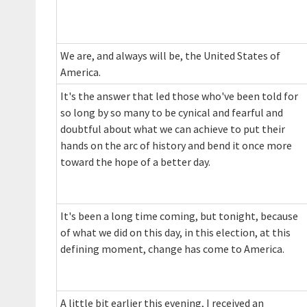
We are, and always will be, the United States of
America.
It's the answer that led those who've been told for
so long by so many to be cynical and fearful and
doubtful about what we can achieve to put their
hands on the arc of history and bend it once more
toward the hope of a better day.
It's been a long time coming, but tonight, because
of what we did on this day, in this election, at this
defining moment, change has come to America.
A little bit earlier this evening, I received an