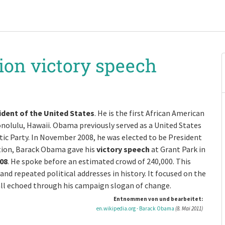
ion victory speech
ident of the United States
. He is the first African American
Honolulu, Hawaii. Obama previously served as a United States
tic Party. In November 2008, he was elected to be President
ection, Barack Obama gave his
victory speech
at Grant Park in
08
. He spoke before an estimated crowd of 240,000. This
nd repeated political addresses in history. It focused on the
 all echoed through his campaign slogan of change.
Entnommen von und bearbeitet:
en.wikipedia.org - Barack Obama
(8. Mai 2011)