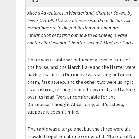
Alice's Adventures in Wonderland, Chapter Seven, by
Lewis Carroll. This is a librivox recording. All librivox
recordings are in the public domain. For more
information or to find out how to volunteer, please
contact librivox.org. Chapter Seven: A Mad Tea-Party
There was a table set out under a tree in front of
the house, and the March Hare and the Hatter were
having tea at it: a Dormouse was sitting between
them, fast asleep, and the other two were using it
as a cushion, resting their elbows on it, and talking
over its head. 'Very uncomfortable for the
Dormouse,' thought Alice; 'only, as it's asleep, I
suppose it doesn't mind.'
The table was a large one, but the three were all
crowded together at one corner of it: 'No room! No