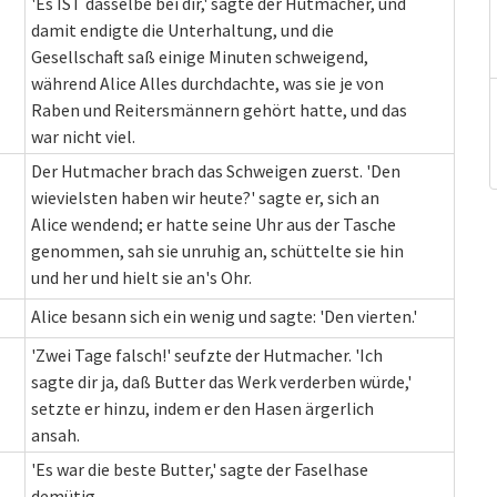
'Es IST dasselbe bei dir,' sagte der Hutmacher, und
damit endigte die Unterhaltung, und die
Gesellschaft saß einige Minuten schweigend,
während Alice Alles durchdachte, was sie je von
Raben und Reitersmännern gehört hatte, und das
war nicht viel.
Der Hutmacher brach das Schweigen zuerst. 'Den
wievielsten haben wir heute?' sagte er, sich an
Alice wendend; er hatte seine Uhr aus der Tasche
genommen, sah sie unruhig an, schüttelte sie hin
und her und hielt sie an's Ohr.
Alice besann sich ein wenig und sagte: 'Den vierten.'
'Zwei Tage falsch!' seufzte der Hutmacher. 'Ich
sagte dir ja, daß Butter das Werk verderben würde,'
setzte er hinzu, indem er den Hasen ärgerlich
ansah.
'Es war die beste Butter,' sagte der Faselhase
demütig.