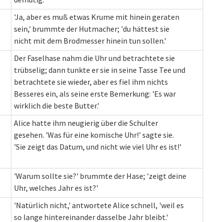
'Ja, aber es muß etwas Krume mit hinein geraten
sein,' brummte der Hutmacher; 'du hättest sie
nicht mit dem Brodmesser hinein tun sollen.'
Der Faselhase nahm die Uhr und betrachtete sie
trübselig; dann tunkte er sie in seine Tasse Tee und
betrachtete sie wieder, aber es fiel ihm nichts
Besseres ein, als seine erste Bemerkung: 'Es war
wirklich die beste Butter.'
Alice hatte ihm neugierig über die Schulter
gesehen. 'Was für eine komische Uhr!' sagte sie.
'Sie zeigt das Datum, und nicht wie viel Uhr es ist!'
'Warum sollte sie?' brummte der Hase; 'zeigt deine
Uhr, welches Jahr es ist?'
'Natürlich nicht,' antwortete Alice schnell, 'weil es
so lange hintereinander dasselbe Jahr bleibt.'