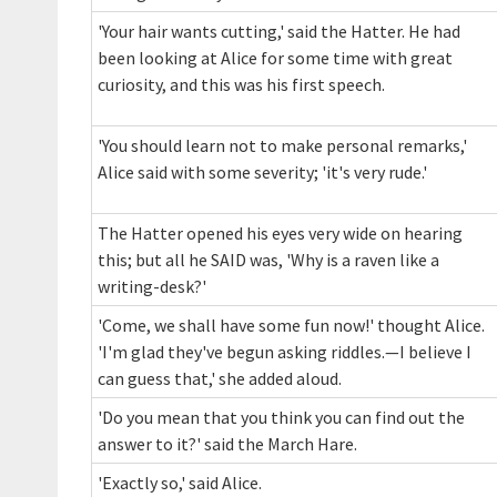
'Your hair wants cutting,' said the Hatter. He had
been looking at Alice for some time with great
curiosity, and this was his first speech.
'You should learn not to make personal remarks,'
Alice said with some severity; 'it's very rude.'
The Hatter opened his eyes very wide on hearing
this; but all he SAID was, 'Why is a raven like a
writing-desk?'
'Come, we shall have some fun now!' thought Alice.
'I'm glad they've begun asking riddles.—I believe I
can guess that,' she added aloud.
'Do you mean that you think you can find out the
answer to it?' said the March Hare.
'Exactly so,' said Alice.