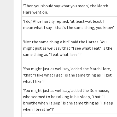
'Then you should say what you mean,' the March
Hare went on.
'I do,' Alice hastily replied; 'at least—at least I
mean what I say—that's the same thing, you know.'
'Not the same thing a bit!' said the Hatter. 'You
might just as well say that "I see what I eat" is the
same thing as "I eat what I see"!'
'You might just as well say,' added the March Hare,
'that "I like what I get" is the same thing as "I get
what I like"!'
'You might just as well say,' added the Dormouse,
who seemed to be talking in his sleep, 'that "I
breathe when I sleep" is the same thing as "I sleep
when I breathe"!'