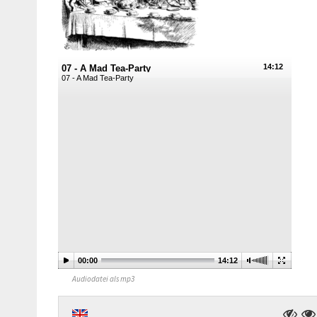
14:12
07 - A Mad Tea-Party
07 - A Mad Tea-Party
00:00
14:12
Audiodatei als mp3