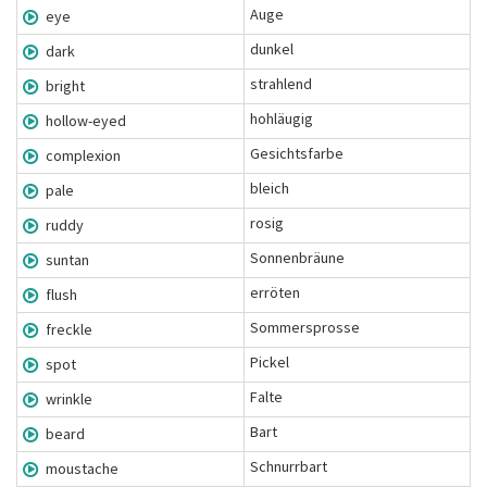
Auge
eye
dunkel
dark
strahlend
bright
hohläugig
hollow-eyed
Gesichtsfarbe
complexion
bleich
pale
rosig
ruddy
Sonnenbräune
suntan
erröten
flush
Sommersprosse
freckle
Pickel
spot
Falte
wrinkle
Bart
beard
Schnurrbart
moustache