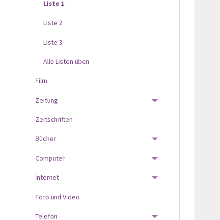
Liste 1
Liste 2
Liste 3
Alle Listen üben
Film
Zeitung
TOGGLE MENU
Zeitschriften
Bücher
TOGGLE MENU
Computer
TOGGLE MENU
Internet
TOGGLE MENU
Foto und Video
Telefon
TOGGLE MENU