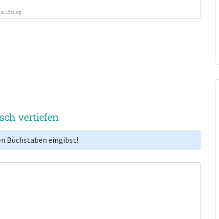
+2
: Lösung
isch vertiefen
en Buchstaben eingibst!