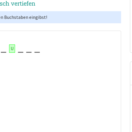
isch vertiefen
en Buchstaben eingibst!
U
: