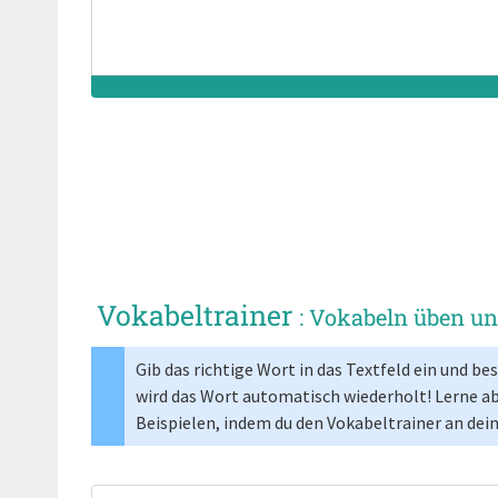
computing
computer mouse
Synonym(e):
Synonym(e):
Vokabeltrainer
: Vokabeln üben u
Gib das richtige Wort in das Textfeld ein und b
wird das Wort automatisch wiederholt! Lerne a
Beispielen, indem du den Vokabeltrainer an dei