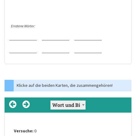
Erratene Wörter:
Klicke auf die beiden Karten, die zusammengehören!
Versuche:
Versuche:
Versuche:
Versuche:
Versuche:
Versuche:
0
0
0
0
0
0