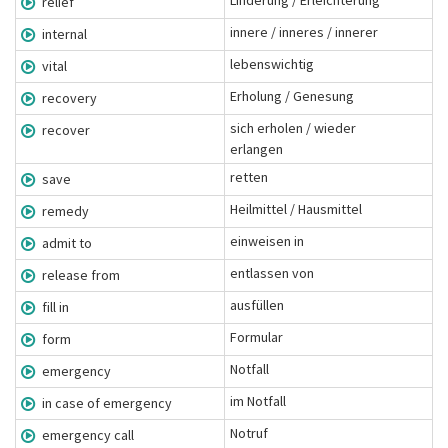
Linderung / Erleichterung
relief
innere / inneres / innerer
internal
lebenswichtig
vital
Erholung / Genesung
recovery
sich erholen / wieder
recover
erlangen
retten
save
Heilmittel / Hausmittel
remedy
einweisen in
admit to
entlassen von
release from
ausfüllen
fill in
Formular
form
Notfall
emergency
im Notfall
in case of emergency
Notruf
emergency call