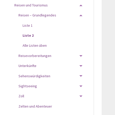
Reisen und Tourismus
TOGGLE MENU
Reisen – Grundlegendes
TOGGLE MENU
Liste 1
Liste 2
Alle Listen üben
Reisevorbereitungen
TOGGLE MENU
Unterkünfte
TOGGLE MENU
Sehenswürdigkeiten
TOGGLE MENU
Sightseeing
TOGGLE MENU
Zoll
TOGGLE MENU
Zelten und Abenteuer