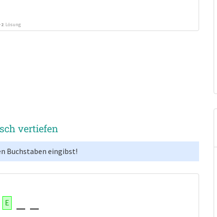
+2
: Lösung
isch vertiefen
en Buchstaben eingibst!
E