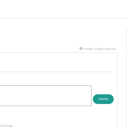
Anzeige / Eingabe anpassen
+2
: Lösung