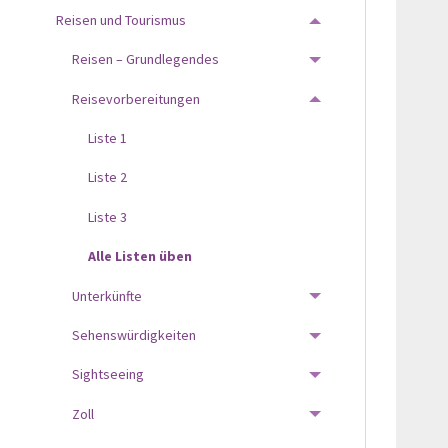
Reisen und Tourismus
TOGGLE MENU
Reisen – Grundlegendes
TOGGLE MENU
Reisevorbereitungen
TOGGLE MENU
Liste 1
Liste 2
Liste 3
Alle Listen üben
Unterkünfte
TOGGLE MENU
Sehenswürdigkeiten
TOGGLE MENU
Sightseeing
TOGGLE MENU
Zoll
TOGGLE MENU