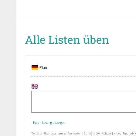
Alle Listen üben
Plan
Tipp
Lösung anzeigen
Tastatur-Shortcuts:
Enter
: Auswerten / Zur nächsten Abfrage
|
Alt+1
: Tipp
|
Alt