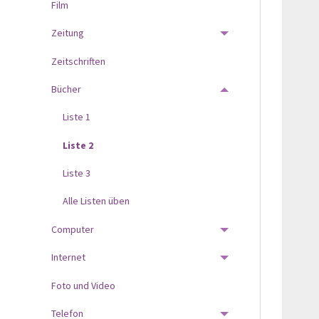
Film
Zeitung
TOGGLE MENU
Zeitschriften
Bücher
TOGGLE MENU
Liste 1
Liste 2
Liste 3
Alle Listen üben
Computer
TOGGLE MENU
Internet
TOGGLE MENU
Foto und Video
Telefon
TOGGLE MENU