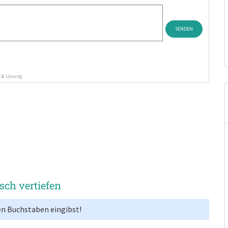
+2
: Lösung
isch vertiefen
en Buchstaben eingibst!