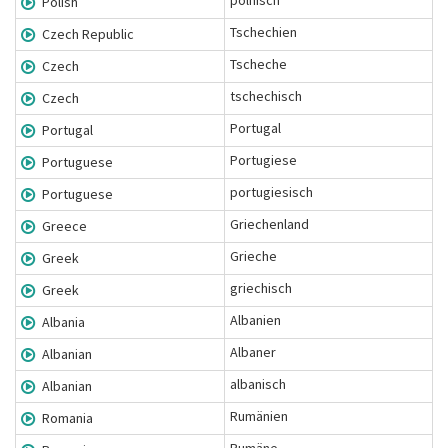
polnisch
Polish
Tschechien
Czech Republic
Tscheche
Czech
tschechisch
Czech
Portugal
Portugal
Portugiese
Portuguese
portugiesisch
Portuguese
Griechenland
Greece
Grieche
Greek
griechisch
Greek
Albanien
Albania
Albaner
Albanian
albanisch
Albanian
Rumänien
Romania