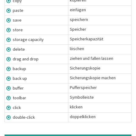
kopieren
copy
einfügen
paste
speichern
save
Speicher
store
Speicherkapazität
storage capacity
löschen
delete
ziehen und fallen lassen
drag and drop
Sicherungskopie
backup
Sicherungskopie machen
back up
Pufferspeicher
buffer
Symbolleiste
toolbar
klicken
click
doppelklicken
double-click