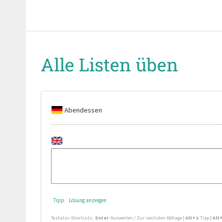
Alle Listen üben
Abendessen
Tipp
Lösung anzeigen
Tastatur-Shortcuts:
Enter
: Auswerten / Zur nächsten Abfrage
|
Alt+1
: Tipp
|
Alt