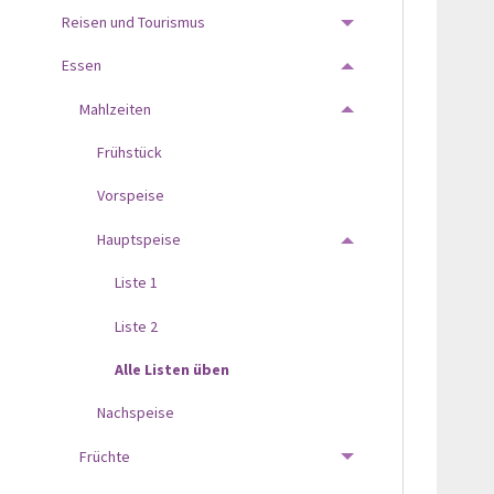
Reisen und Tourismus
TOGGLE MENU
Essen
TOGGLE MENU
Mahlzeiten
TOGGLE MENU
Frühstück
Vorspeise
Hauptspeise
TOGGLE MENU
Liste 1
Liste 2
Alle Listen üben
Nachspeise
Früchte
TOGGLE MENU