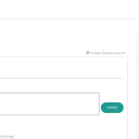
Anzeige / Eingabe anpassen
+2
: Lösung